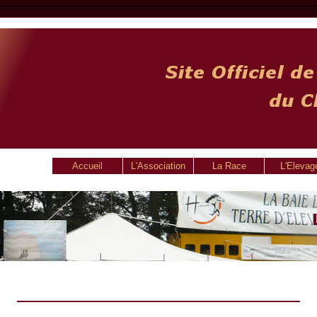
Accueil
L'Association
La Race
L'Elevag