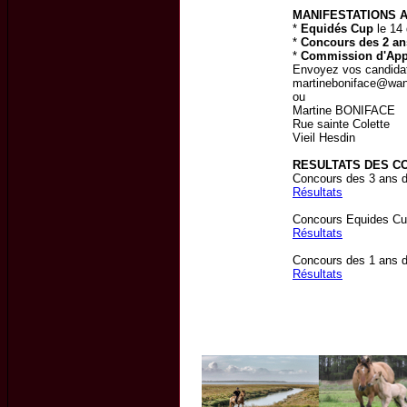
MANIFESTATIONS A
*
Equidés Cup
le 14
*
Concours des 2 an
*
Commission d'Appr
Envoyez vos candidatu
martineboniface@wan
ou
Martine BONIFACE
Rue sainte Colette
Vieil Hesdin
RESULTATS DES C
Concours des 3 ans du
Résultats
Concours Equides Cup
Résultats
Concours des 1 ans d
Résultats